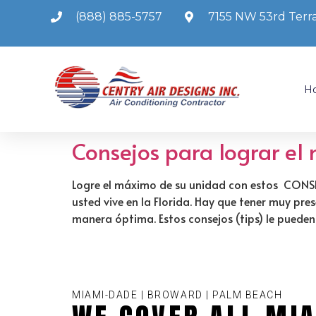
(888) 885-5757
7155 NW 53rd Terra
H
Consejos para lograr 
Logre el máximo de su unidad con estos CONSE
usted vive en la Florida. Hay que tener muy p
manera óptima. Estos consejos (tips) le puede
MIAMI-DADE | BROWARD | PALM BEACH