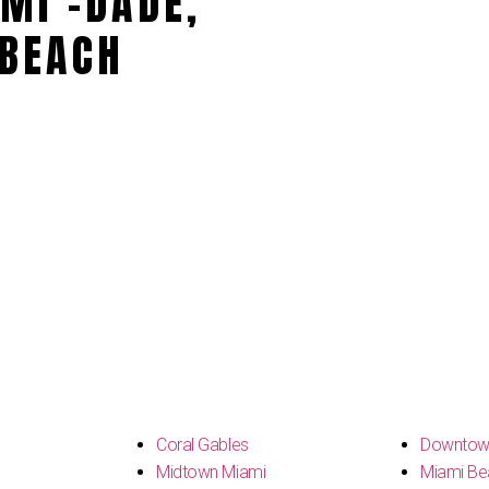
MI -DADE,
BEACH
s
Coral Gables
Downtow
Midtown Miami
Miami Be