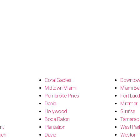
s
Coral Gables
Downtow
Midtown Miami
Miami Be
Pembroke Pines
Fort Laud
Dania
Miramar
Hollywood
Sunrise
Boca Raton
Tamarac
nt
Plantation
West Par
ach
Davie
Weston