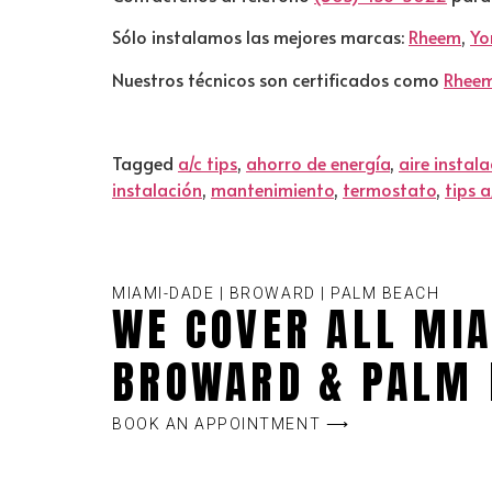
Sólo instalamos las mejores marcas:
Rheem
,
Yo
Nuestros técnicos son certificados como
Rheem
Tagged
a/c tips
,
ahorro de energía
,
aire instal
instalación
,
mantenimiento
,
termostato
,
tips a
MIAMI-DADE | BROWARD | PALM BEACH
WE COVER ALL MIA
BROWARD & PALM 
BOOK AN APPOINTMENT ⟶