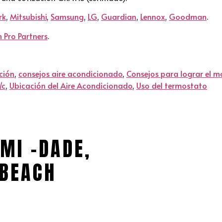
rk
,
Mitsubishi
,
Samsung
,
LG
,
Guardian
,
Lennox
,
Goodman
.
 Pro Partners
.
ación
,
consejos aire acondicionado
,
Consejos para lograr el
/c
,
Ubicación del Aire Acondicionado
,
Uso del termostato
MI -DADE,
BEACH