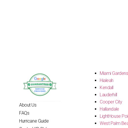
Miami Garden
Hialeah
Kendall
Lauderhill
Cooper City
About Us
Hallandale
FAQs
LightHouse Poi
Hurricane Guide
West Palm Be