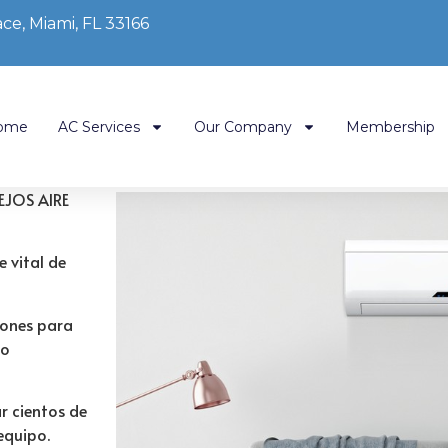
ce, Miami, FL 33166
ome
AC Services
Our Company
Membership
EJOS AIRE
 vital de
iones para
do
r cientos de
equipo.