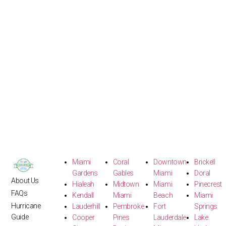
Miami
Coral
Downtown
Brickell
Gardens
Gables
Miami
Doral
About Us
Hialeah
Midtown
Miami
Pinecrest
FAQs
Kendall
Miami
Beach
Miami
Hurricane
Lauderhill
Pembroke
Fort
Springs
Guide
Cooper
Pines
Lauderdale
Lake