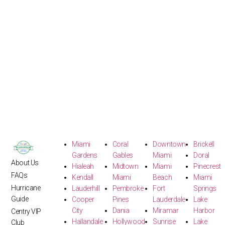
Miami
Coral
Downtown
Brickell
Gardens
Gables
Miami
Doral
About Us
Hialeah
Midtown
Miami
Pinecrest
FAQs
Kendall
Miami
Beach
Miami
Hurricane
Lauderhill
Pembroke
Fort
Springs
Guide
Cooper
Pines
Lauderdale
Lake
City
Dania
Miramar
Harbor
Centry VIP
Hallandale
Hollywood
Sunrise
Lake
Club