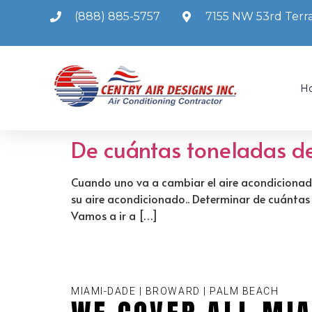
(888) 885-5757
7155 NW 53rd Terra
H
De cuántas toneladas de
Cuando uno va a cambiar el aire acondicionado
su aire acondicionado.. Determinar de cuántas 
Vamos a ir a […]
MIAMI-DADE | BROWARD | PALM BEACH