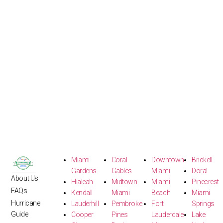
Miami
Coral
Downtown
Brickell
Gardens
Gables
Miami
Doral
About Us
Hialeah
Midtown
Miami
Pinecrest
FAQs
Kendall
Miami
Beach
Miami
Hurricane
Lauderhill
Pembroke
Fort
Springs
Guide
Cooper
Pines
Lauderdale
Lake