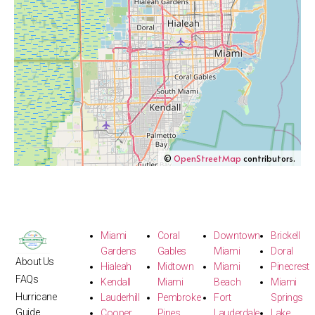
©
OpenStreetMap
contributors.
Miami
Coral
Downtown
Brickell
Gardens
Gables
Miami
Doral
About Us
Hialeah
Midtown
Miami
Pinecrest
FAQs
Kendall
Miami
Beach
Miami
Hurricane
Lauderhill
Pembroke
Fort
Springs
Guide
Cooper
Pines
Lauderdale
Lake