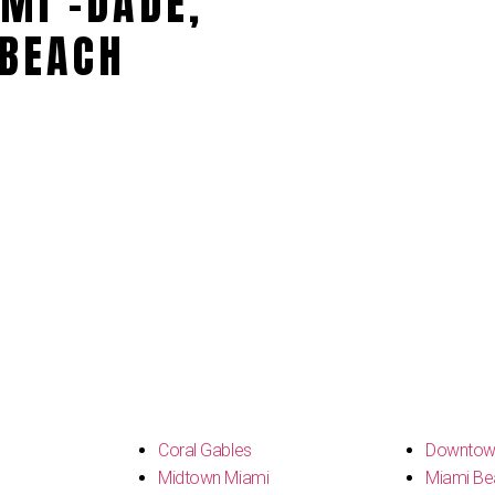
MI -DADE,
BEACH
s
Coral Gables
Downtow
Midtown Miami
Miami Be