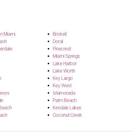
n Miami
Brickell
ach
Doral
erdale
Pinecrest
Miami Springs
Lake Harbor
Lake Worth
k
Key Largo
Key West
anors
Islamorada
de
Palm Beach
Beach
Kendale Lakes
each
Coconut Creek