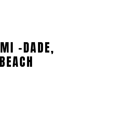
MI -DADE,
BEACH