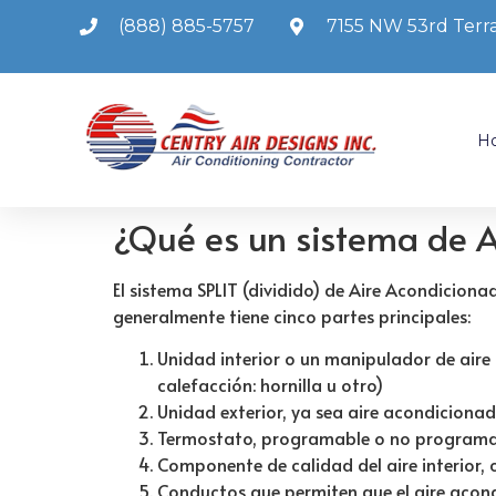
(888) 885-5757
7155 NW 53rd Terra
H
¿Qué es un sistema de A
El sistema SPLIT (dividido) de Aire Acondicion
generalmente tiene cinco partes principales:
Unidad interior o un manipulador de aire
calefacción: hornilla u otro)
Unidad exterior, ya sea aire acondicion
Termostato, programable o no program
Componente de calidad del aire interior, 
Conductos que permiten que el aire acond