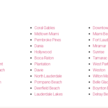
s
Coral Gables
Downtow
Midtown Miami
Miami Be
Pembroke Pines
Fort Laud
Dania
Miramar
Hollywood
Sunrise
Boca Raton
Tamarac
nt
Plantation
West Par
ach
Davie
Weston
k
North Lauderdale
Wilton M
h
Pompano Beach
Belle Gla
Deerfield Beach
Boynton 
Lauderdale Lakes
Delray B