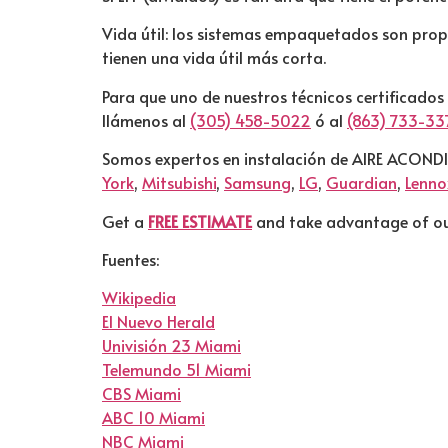
Vida útil: los sistemas empaquetados son prop
tienen una vida útil más corta.
Para que uno de nuestros técnicos certificados
llámenos al
(305) 458-5022
ó al
(863) 733-33
Somos expertos en instalación de AIRE ACOND
York
,
Mitsubishi
,
Samsung
,
LG
,
Guardian
,
Lenno
Get a
FREE ESTIMATE
and take advantage of our
Fuentes:
Wikipedia
El Nuevo Herald
Univisión 23 Miami
Telemundo 51 Miami
CBS Miami
ABC 10 Miami
NBC Miami