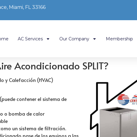
ce, Miami, FL 33166
ome
AC Services
Our Company
Membership
ire Acondicionado SPLIT?
ado y Calefacción (HVAC)
 (puede contener el sistema de
ado o bomba de calor
able
como un sistema de filtración.
icionado pase de los equipos a las