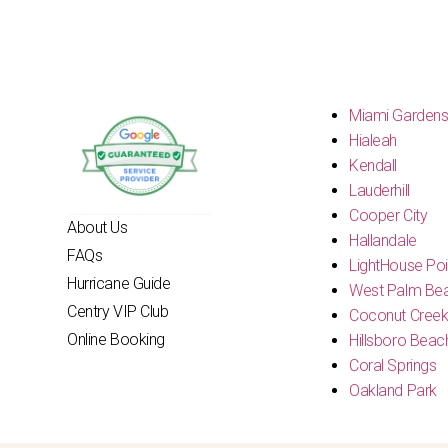
Miami Garden
Hialeah
Kendall
Lauderhill
Cooper City
About Us
Hallandale
FAQs
LightHouse Poi
Hurricane Guide
West Palm Be
Centry VIP Club
Coconut Cree
Online Booking
Hillsboro Beac
Coral Springs
Oakland Park