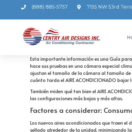
(888) 885-5757
7155 NW 53rd Terra
H
Esta importante información es una Guía par
hace sus pruebas en una cámara especial cli
ajustan el tamaño de la cámara al tamaño de 
cuánto tarda el AIRE ACONDICIONADO bajar la 
También miden qué tan bien el AIRE ACONDICIO
las configuraciones más bajas y más altas.
Factores a considerar: C
onsumo
Los nuevos aires acondicionados que traen el d
sellado alrededor de la unidad, minimizando la