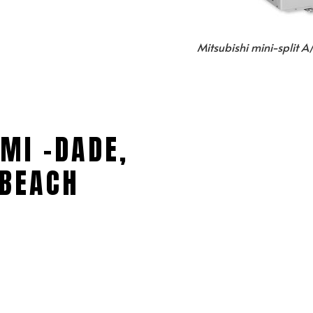
Mitsubishi mini-split A
MI -DADE,
BEACH