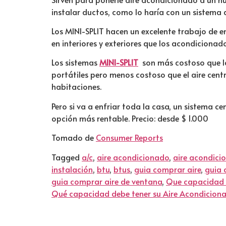
instalar ductos, como lo haría con un sistema d
Los MINI-SPLIT hacen un excelente trabajo de e
en interiores y exteriores que los acondicionad
Los sistemas
MINI-SPLIT
son más costoso que l
portátiles pero menos costoso que el aire centr
habitaciones.
Pero si va a enfriar toda la casa, un sistema c
opción más rentable. Precio: desde $ 1.000
Tomado de
Consumer Reports
Tagged
a/c
,
aire acondicionado
,
aire acondici
instalación
,
btu
,
btus
,
guia comprar aire
,
guia 
guia comprar aire de ventana
,
Que capacidad 
Qué capacidad debe tener su Aire Acondicion