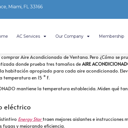
ce, Miami, FL 33166
ome
AC Services
Our Company
Membership
a comprar Aire Acondicionado de Ventana. Pero
¿Cómo se pru
matizada donde prueba tres tamaños de
AIRE ACONDICIONA
la habitación apropiado para cada aire acondicionado. Elev
temperatura en 15 ° F.
NADO mantiene la temperatura establecida. Miden qué tan a
 eléctrico
istintivo
Energy Star
traen mejores aislantes e instrucciones
s fugas y mejorando eficiencia.